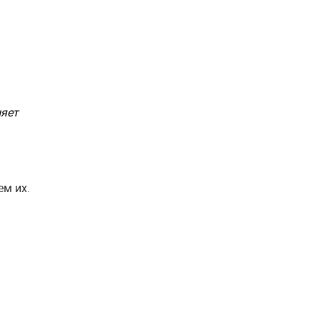
яет
ем их.