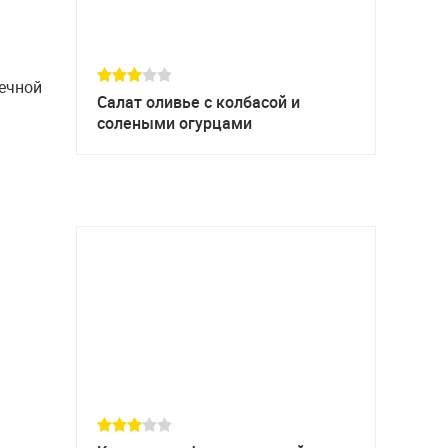
ечной
Cалат оливье с колбасой и
солеными огурцами