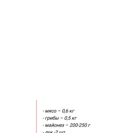
-
мясо – 0,6 кг
-
грибы – 0,5 кг
-
майонез – 200-250 г
-
лук -2 шт.