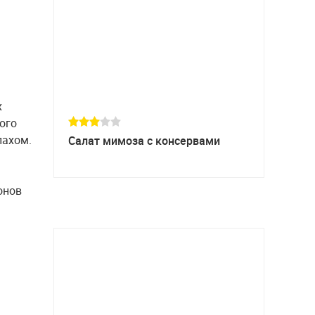
х
ого
пахом.
Салат мимоза с консервами
онов