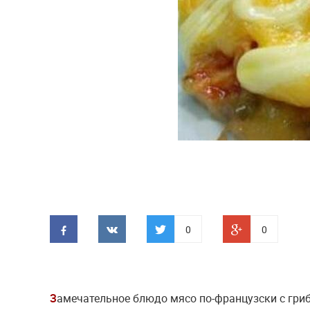
0
0
З
амечательное блюдо мясо по-французски с гри